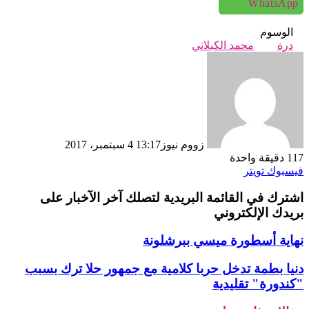
WhatsApp
الوسوم
درة
محمد الكيلاني
زووم نيوز
13:17 4 سبتمبر، 2017
117
دقيقة واحدة
طباعة
تيلقرام
لينكدإن
واتساب
ماسنجر
ماسنجر
مشاركة
بينتيريست
فيسبوك
تويتر
عبر
اشترك في القائمة البريدية لتصلك آخر الآخبار على
البريد
بريدك الإلكتروني
نهاية أسطورة ميسي ببرشلونة
دنيا بطمة تدخل حربا كلامية مع جمهور حلا ترك بسبب
"كندورة" تقليدية