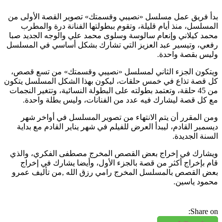
بدأ فريق عمل مسلسل «نصيبي وقسمتك» تصوير القصة الأولى من
المسلسل، منذ أيام قليلة، وتقوم ببطولتها الفنانة درة والمطرب
محمد كيلاني وإنعام سالوسة وسلوى محمد علي والوجه الجديد صبا
رفعي، وتيسير عبد العزيز التي تشارك بشكل أساسي في المسلسل
وليس بقصة واحدة.
ويتكون الجزء الثاني لمسلسل «نصيبي وقسمتك» من تسع قصص،
كل قصة تذاع في خمس حلقات، ليكون بهذا الشكل المسلسل يتكون
من 45 حلقة، وتعتمد بطولته على البطولة النسائية، وتتغير النجمات
مع كل قصة ليشارك فيه عدد من الفنانات، وليس بطلة واحدة.
ومن المقرر أن يتم الانتهاء من تصوير المسلسل في أواخر شهر
ديسمبر القادم، ليبدأ العرض للفيلم في شهر يناير القادم مع بداية
السنة الجديدة.
ويشارك في إخراج بعض القصص المخرج مصطفى الفكري، والذي
قام بإخراج أكثر من قصة بالجزء الأول، وأيضا يشارك في إخراج
بعض القصص بالمسلسل المخرج رامي رزق الله ,من تأليف عمرو
محمود ياسين.
Share on: