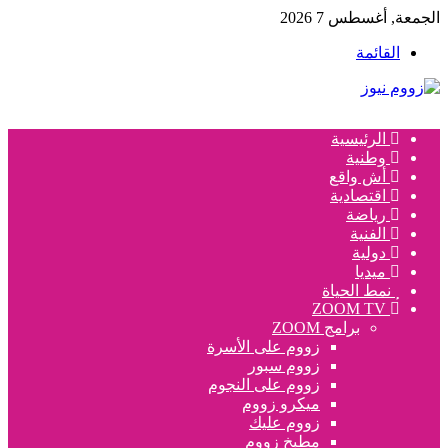
الجمعة, أغسطس 7 2026
القائمة
الرئيسية
وطنية
أش واقع
اقتصادية
رياضة
الفنية
دولية
ميديا
نمط الحياة
ZOOM TV
برامج ZOOM
زووم على الأسرة
زووم سبور
زووم على النجوم
ميكرو زووم
زووم عليك
مطبخ زووم