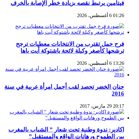
فيتامين يرتبط نقصه بزيادة خطر الإصابة بالخرف
01:26 6 أغسطس، 2026
فرح جمل تقترب من الانتخابات معطيات ترجح
ترشحها كأصغر وكيلة لائحة باشتوكة أيت باها
13:26 6 أغسطس، 2026
حنان الخضر تحصد لقب أجمل امرأة عربية في سنة
2016
20:17 29 مارس، 2017
اكادير: ندوة وطنية تحت شعار ” الشباب بالمغرب
بين الطموح ورهانات الواقع والمستقبل”